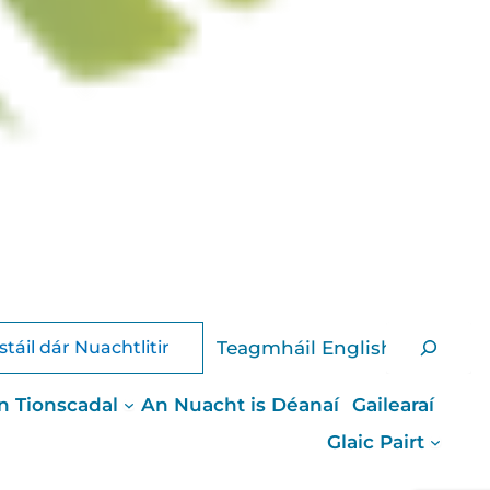
Cuardaigh
English
stáil dár Nuachtlitir
Teagmháil
n Tionscadal
An Nuacht is Déanaí
Gailearaí
Glaic Pairt