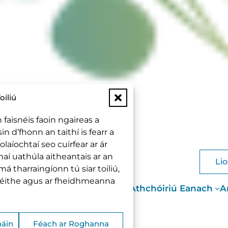
oiliú
 faisnéis faoin ngaireas a
in d’fhonn an taithí is fearr a
olaíochtaí seo cuirfear ar ár
í uathúla aitheantais ar an
Lio
á tharraingíonn tú siar toiliú,
hnéithe agus ar fheidhmeanna
aile
Faoin tionscadal Tóchar
Athchóiriú Eanach
A
háin
Féach ar Roghanna