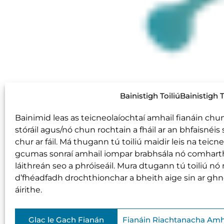
Bainistigh ToiliúBainistigh T
Bainimid leas as teicneolaíochtaí amhail fianáin chun
stóráil agus/nó chun rochtain a fháil ar an bhfaisnéis s
chur ar fáil. Má thugann tú toiliú maidir leis na teicne
gcumas sonraí amhail iompar brabhsála nó comhartha
láithreán seo a phróiseáil. Mura dtugann tú toiliú nó m
d’fhéadfadh drochthionchar a bheith aige sin ar g
B
áirithe.
Glac le Gach Fianán
Fianáin Riachtanacha Am