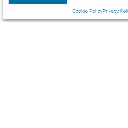
Cookie Policy
Privacy Pol
3 February 2025
Will you join the Women in Nature Resto
This St.Brigid’s Day, we honour the deep co
in the hands of women—sustained life, wome
St. Brigid is deeply connected to the land, w