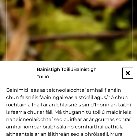
Bainistigh ToiliúBainistigh
Toiliú
Bainimid leas as teicneolaíochtaí amhail fianáin
chun faisnéis faoin ngaireas a stóráil agus/nó chun
rochtain a fháil ar an bhfaisnéis sin d’fhonn an taithí
is fearr a chur ar fáil. Má thugann tú toiliú maidir leis
na teicneolaíochtaí seo cuirfear ar ár gcumas sonraí
amhail iompar brabhsála nó comharthaí uathúla
aitheantais ar an láithreán seo a phróiseáil. Mura