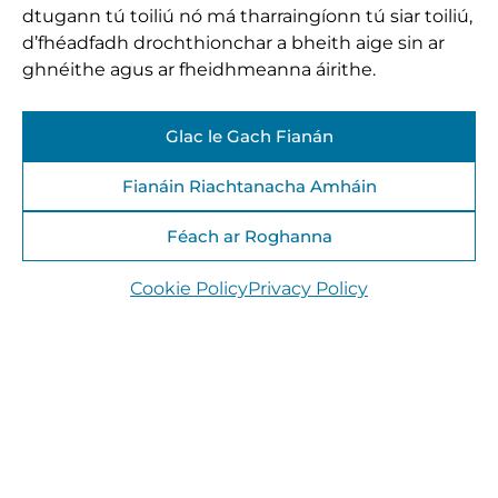
dtugann tú toiliú nó má tharraingíonn tú siar toiliú,
d’fhéadfadh drochthionchar a bheith aige sin ar
ghnéithe agus ar fheidhmeanna áirithe.
Glac le Gach Fianán
Fianáin Riachtanacha Amháin
Féach ar Roghanna
Cookie Policy
Privacy Policy
Tóchar Wetlands Website