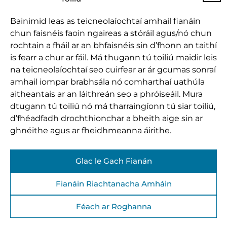
Bainimid leas as teicneolaíochtaí amhail fianáin
chun faisnéis faoin ngaireas a stóráil agus/nó chun
rochtain a fháil ar an bhfaisnéis sin d’fhonn an taithí
is fearr a chur ar fáil. Má thugann tú toiliú maidir leis
na teicneolaíochtaí seo cuirfear ar ár gcumas sonraí
amhail iompar brabhsála nó comharthaí uathúla
aitheantais ar an láithreán seo a phróiseáil. Mura
dtugann tú toiliú nó má tharraingíonn tú siar toiliú,
d’fhéadfadh drochthionchar a bheith aige sin ar
ghnéithe agus ar fheidhmeanna áirithe.
Glac le Gach Fianán
Fianáin Riachtanacha Amháin
Féach ar Roghanna