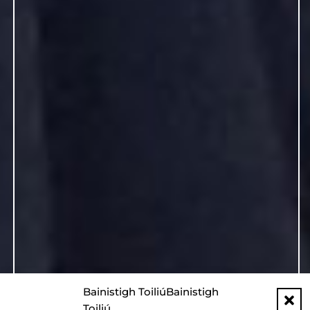
Bainistigh ToiliúBainistigh
Toiliú