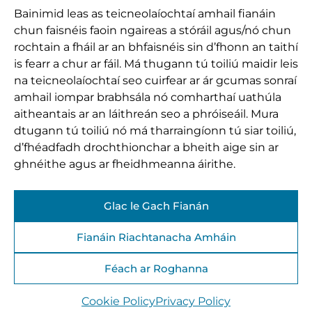
Bainimid leas as teicneolaíochtaí amhail fianáin
chun faisnéis faoin ngaireas a stóráil agus/nó chun
rochtain a fháil ar an bhfaisnéis sin d’fhonn an taithí
is fearr a chur ar fáil. Má thugann tú toiliú maidir leis
na teicneolaíochtaí seo cuirfear ar ár gcumas sonraí
amhail iompar brabhsála nó comharthaí uathúla
aitheantais ar an láithreán seo a phróiseáil. Mura
dtugann tú toiliú nó má tharraingíonn tú siar toiliú,
d’fhéadfadh drochthionchar a bheith aige sin ar
ghnéithe agus ar fheidhmeanna áirithe.
Glac le Gach Fianán
Fianáin Riachtanacha Amháin
Féach ar Roghanna
Cookie Policy
Privacy Policy