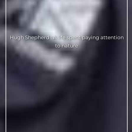
Hugh Shepherd : A life spent paying attention
to nature